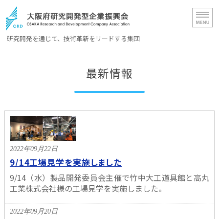
大阪府研究開発型企業振興会（OR
研究開発を通じて、技術革新をリードする集団
ホーム
最新情報
ORD概要
会員一覧
入会案内
お問い合わせ
2022年09月22日
9/14工場見学を実施しました
9/14（水）製品開発委員会主催で竹中大工道具館と高丸
工業株式会社様の工場見学を実施しました。
2022年09月20日