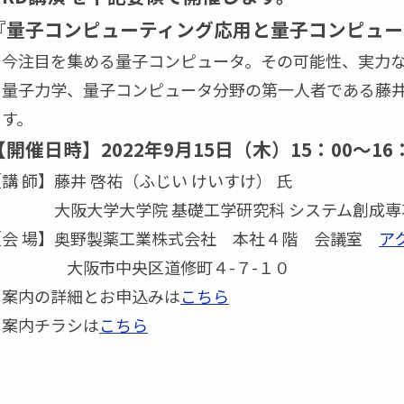
『量子コンピューティング応用と量子コンピュー
今注目を集める量子コンピュータ。その可能性、実力な
量子力学、量子コンピュータ分野の第一人者である藤井
ます。
【開催日時】2022年9月15日（木）15：00～16：
講 師】藤井 啓祐（ふじい けいすけ） 氏
大阪大学大学院 基礎工学研究科 システム創成専
【会 場】奥野製薬工業株式会社 本社４階 会議室
ア
大阪市中央区道修町４-７-１０
・案内の詳細とお申込みは
こちら
・案内チラシは
こちら