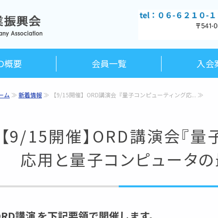
大阪府研究開発型企業振興会（O
RD概要
会員一覧
入会
ーム
≫
新着情報
≫ 【9/15開催】ORD講演会『量子コンピューティング応... ≫
【9/15開催】ORD講演会『
応用と量子コンピュータの
ORD講演
を下記要領で開催します。