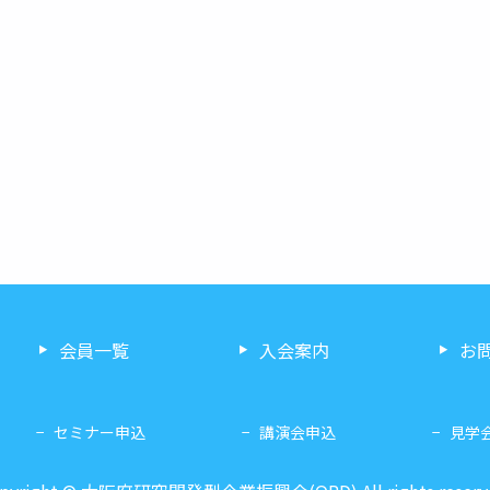
会員一覧
入会案内
お
セミナー申込
講演会申込
見学