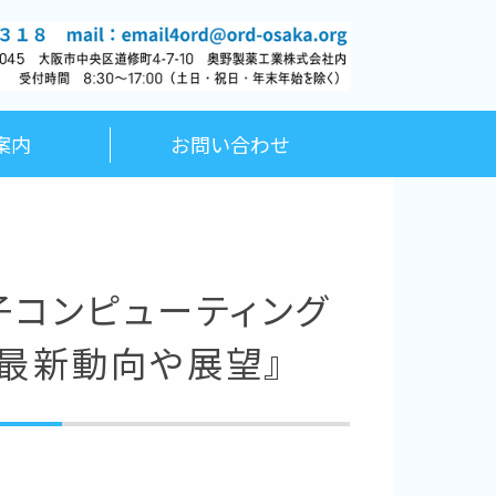
RD） OSAKA Research and 
研
案内
お問い合わせ
量子コンピューティング
最新動向や展望』