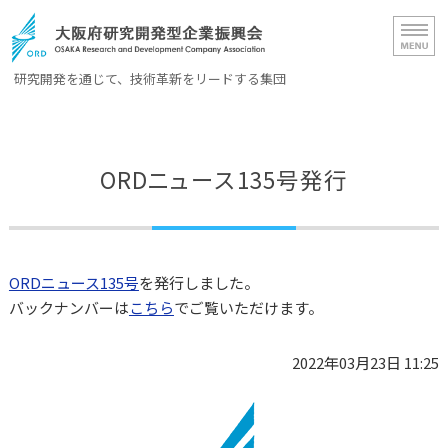
大阪府研究開発型企業振興会（OR
研究開発を通じて、技術革新をリードする集団
ホーム
ORD概要
ORDニュース135号発行
会員一覧
入会案内
ORDニュース135号
を発行しました。
お問い合わせ
バックナンバーは
こちら
でご覧いただけます。
2022年03月23日 11:25