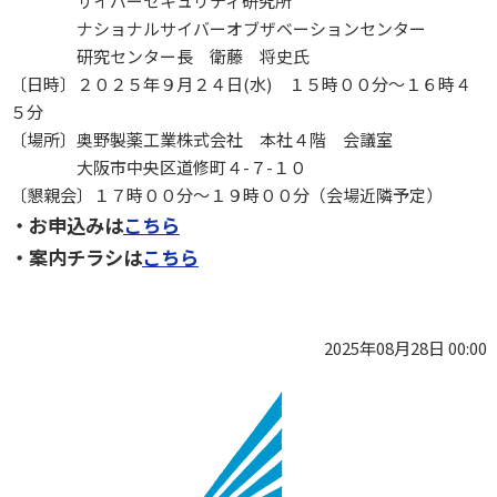
サイバーセキュリティ研究所
ナショナルサイバーオブザベーションセンター
研究センター長 衛藤 将史氏
〔日時〕２０２５年９月２４日(水) １５時００分～１６時４
５分
〔場所〕奥野製薬工業株式会社 本社４階 会議室
大阪市中央区道修町４-７-１０
〔懇親会〕１７時００分～１９時００分（会場近隣予定）
・お申込みは
こちら
・案内チラシは
こちら
2025年08月28日 00:00